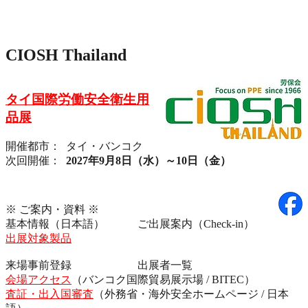
CIOSH Thailand
タイ国際労働安全衛生用
品展
開催都市： タイ・バンコク
次回開催：
2027年9月8日（水）～10日（金）
※ ご案内・資料 ※
基本情報（日本語） ご出展案内（Check-in）
出展対象製品
来場事前登録 出展者一覧
会場アクセス
（バンコク国際貿易展示場 / BITEC）
査証・出入国審査
（外務省・海外安全ホームページ / 日本