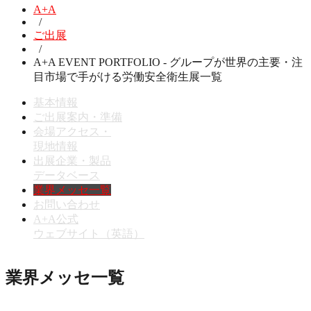
A+A
/
ご出展
/
A+A EVENT PORTFOLIO - グループが世界の主要・注
目市場で手がける労働安全衛生展一覧
基本情報
ご出展案内・準備
会場アクセス・
現地情報
出展企業・製品
データベース
業界メッセ一覧
お問い合わせ
A+A公式
ウェブサイト（英語）
業界メッセ一覧