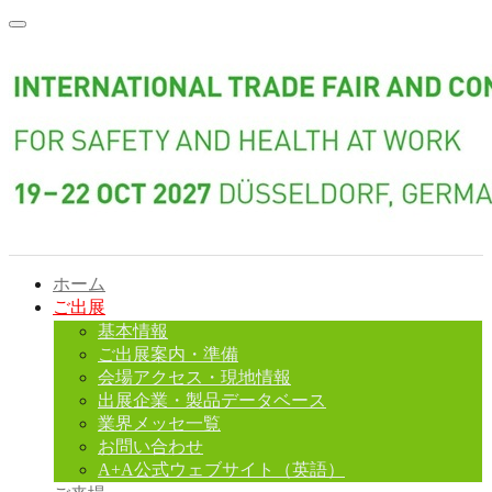
ホーム
ご出展
基本情報
ご出展案内・準備
会場アクセス・現地情報
出展企業・製品データベース
業界メッセ一覧
お問い合わせ
A+A公式ウェブサイト（英語）